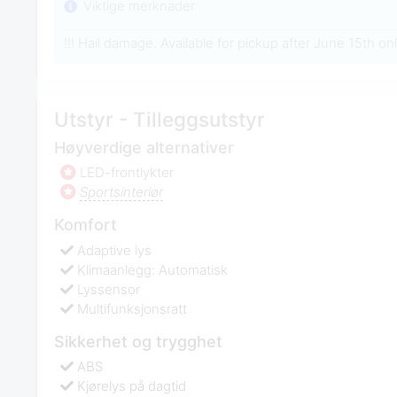
Viktige merknader
!!! Hail damage. Available for pickup after June 15th only
Utstyr - Tilleggsutstyr
Høyverdige alternativer
LED-frontlykter
Sportsinteriør
Komfort
Adaptive lys
Klimaanlegg: Automatisk
Lyssensor
Multifunksjonsratt
Sikkerhet og trygghet
ABS
Kjørelys på dagtid