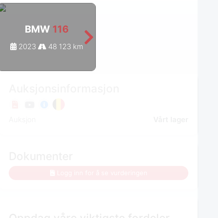
BMW
116
BMW
116
2023
48 123 km
2023
62 070 km
Auksjonsinformasjon
Auksjon
Vårt lager
Dokumenter
Logg inn for å se vurderingen
Oppdag våre viktigste fordeler