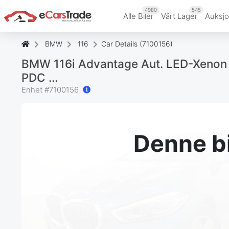
4980
545
Alle Biler
Vårt Lager
Auksjo
BMW
116
Car Details (7100156)
BMW 116i Advantage Aut. LED-Xenon 
PDC ...
Enhet #
7100156
Denne bi