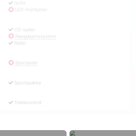
Isofix
LED-frontlykter
CD-spiller
Navigasjonssystem
Radio
Sportseter
Sportspakke
Trekkkontroll