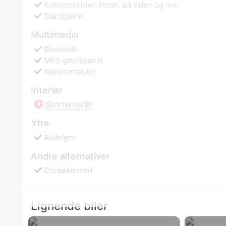
Kollisjonsputer: Foran, på siden og mer
Startsperre
Multimedia
Bluetooth
MP3-grensesnitt
Kjørecomputer
Interiør
Sportsinteriør
Ytre
Alufelger
Andre alternativer
Cruisekontroll
Lignende biler