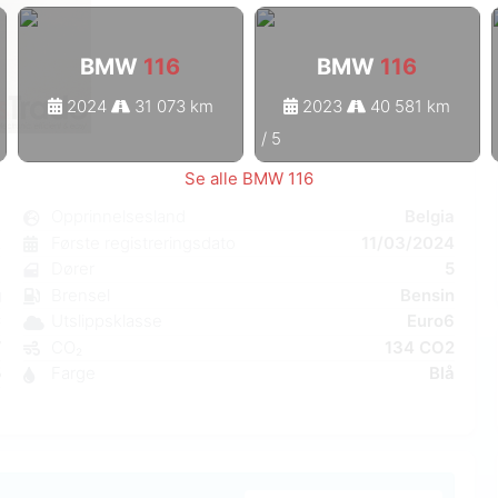
BMW
116
BMW
116
2024
31 073 km
2023
40 581 km
1
/
5
Se alle BMW 116
6
Opprinnelsesland
Belgia
k
Første registreringsdato
11/03/2024
7
Dører
5
g
Brensel
Bensin
C
Utslippsklasse
Euro6
W
CO₂
134 CO2
5
Farge
Blå
6