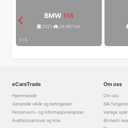
BMW
116
2023
26 987 km
1
/
5
eCarsTrade
Om oss
Hjemmeside
Om oss
Generelle vilkår og betingelser
Slik fungere
Personvern- og informasjonskapsler
Vanlige spø
Kvalitetssamsvar og krav
Bli med i te