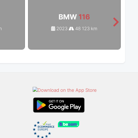
BMW
116
m
2023
48 123 km