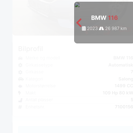
BMW
116
2023
26 987 km
Bilprofil
Merke og modell
BMW 11
Girkassetype
Automatis
Girkasse
Kategori
Salon
Motorstørrelse
1499 C
Makt
109 Hp 80 k
Antall plasser
Enhetsnr.
710015