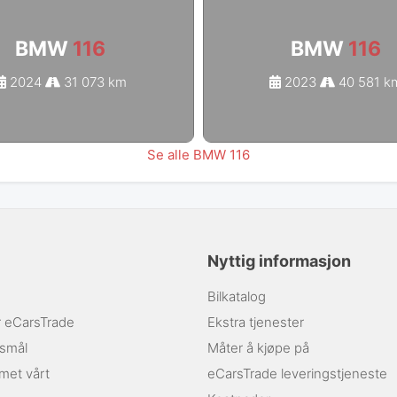
BMW
116
BMW
116
2024
31 073 km
2023
40 581 k
Se alle BMW 116
Nyttig informasjon
Bilkatalog
r eCarsTrade
Ekstra tjenester
rsmål
Måter å kjøpe på
amet vårt
eCarsTrade leveringstjeneste