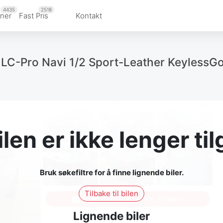
4435
2518
ner
Fast Pris
Kontakt
LC-Pro Navi 1/2 Sport-Leather KeylessGo
len er ikke lenger til
Bruk søkefiltre for å finne lignende biler.
Tilbake til bilen
Logg inn for å se alle bildene
Lignende biler