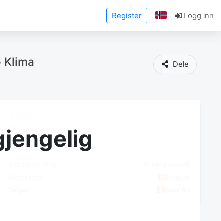
Register
Logg inn
 Klima
Dele
Kjøp / By
MVA-fradragsberettiget
gjengelig
Klar for henting
Arriving soon
Hentested
Belgium
Selger
Solaf NV