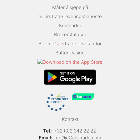
Måter å kjøpe på
eCarsTrade leveringstjeneste
Kostnader
Brukerstatuser
Bli en e
Cars
Trade-leverandør
Batterileasing
Kontakt
Tel.:
+32 (0)2 342 22 22
Email:
info@eCarsTrade.com