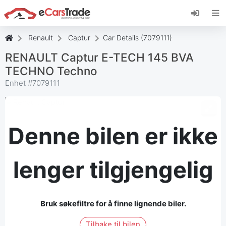
Installer eCarsTrade-nettappen, legg den til på
startskjermen og motta umiddelbare
oppdateringer.
Renault
Captur
Car Details (7079111)
Installer
Kansellere
RENAULT Captur E-TECH 145 BVA
TECHNO Techno
Enhet #
7079111
Denne bilen er ikke
lenger tilgjengelig
Bruk søkefiltre for å finne lignende biler.
Tilbake til bilen