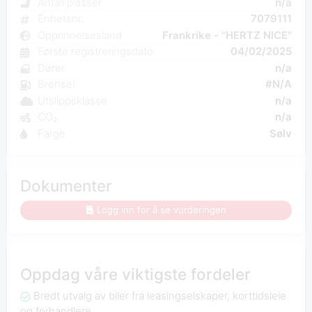
Antall plasser
n/a
Enhetsnr.
7079111
Opprinnelsesland
Frankrike - "HERTZ NICE"
Første registreringsdato
04/02/2025
Dører
n/a
Brensel
#N/A
Utslippsklasse
n/a
CO₂
n/a
Farge
Sølv
Dokumenter
Logg inn for å se vurderingen
Oppdag våre viktigste fordeler
Bredt utvalg av biler fra leasingselskaper, korttidsleie
og forhandlere