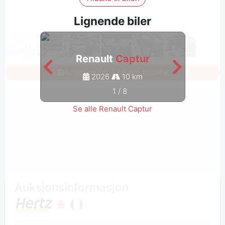
Lignende biler
Renault
Captur
Logg inn for å se alle bildene
2026
10 km
1
/
8
Se alle Renault Captur
Auksjonsinformasjon