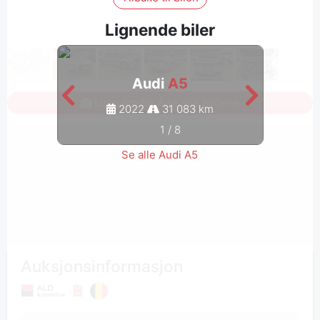
Lignende biler
Audi
A5
Logg inn for å se alle bildene
2022
31 083 km
1
/
8
Se alle Audi A5
Auksjonsinformasjon