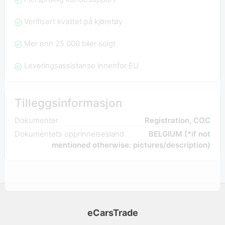
Verifisert kvalitet på kjøretøy
Mer enn 25 000 biler solgt
Leveringsassistanse innenfor EU
Tilleggsinformasjon
Dokumenter
Registration, COC
Dokumentets opprinnelsesland
BELGIUM (*if not
mentioned otherwise: pictures/description)
eCarsTrade