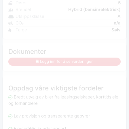
Dører
5
Brensel
Hybrid (bensin/elektrisk)
Utslippsklasse
A
CO₂
n/a
Farge
Sølv
Dokumenter
Logg inn for å se vurderingen
Oppdag våre viktigste fordeler
Bredt utvalg av biler fra leasingselskaper, korttidsleie
og forhandlere
Lav provisjon og transparente gebyrer
Flerspråklig kundesupport