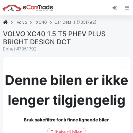
Installer eCarsTrade-nettappen, legg den til på
startskjermen og motta umiddelbare
oppdateringer.
Volvo
XC40
Car Details (7051792)
Installer
Kansellere
VOLVO XC40 1.5 T5 PHEV PLUS
BRIGHT DESIGN DCT
Enhet #
7051792
Denne bilen er ikke
lenger tilgjengelig
Bruk søkefiltre for å finne lignende biler.
Tilbake til bilen