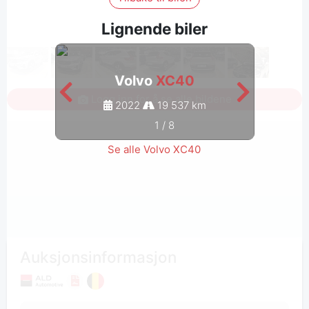
Lignende biler
Volvo
XC40
Logg inn for å se alle bildene
2022
19 537 km
1
/
8
Se alle Volvo XC40
Auksjonsinformasjon